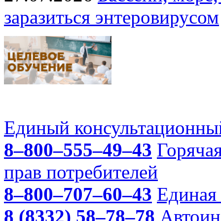
заразиться энтеровирусом
Единый консультационный
8–800–555–49–43
Горяча
прав потребителей
8–800–707–60–43
Единая 
8 (8332) 58–78–78
Автоин