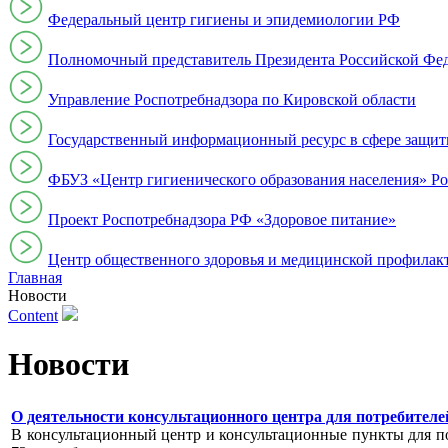
Федеральный центр гигиены и эпидемиологии РФ
Полномочный представитель Президента Российской Фе
Управление Роспотребнадзора по Кировской области
Государственный информационный ресурс в сфере защит
ФБУЗ «Центр гигиенического образования населения» Ро
Проект Роспотребнадзора РФ «Здоровое питание»
Центр общественного здоровья и медицинской профи
Главная
Новости
Content
Новости
О деятельности консультационного центра для потребителей за
В консультационный центр и консультационные пункты для пот