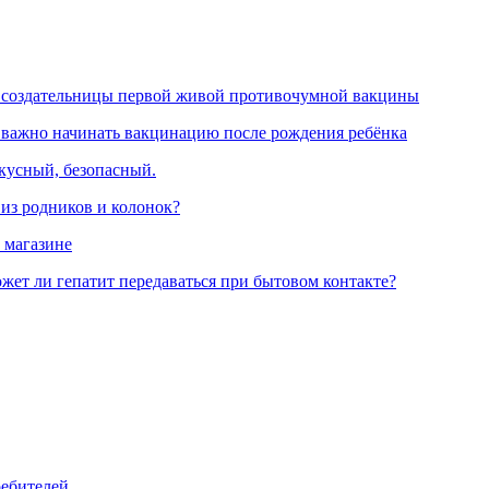
 создательницы первой живой противочумной вакцины
 важно начинать вакцинацию после рождения ребёнка
вкусный, безопасный.
 из родников и колонок?
 магазине
жет ли гепатит передаваться при бытовом контакте?
ребителей