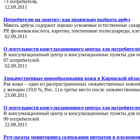
73 потребителя,
12.09.2011
Потребителю на заметку: как правильно выбрать арбуз
Мякоть арбуза содержит хорошо усвояемые естественные сахара
РР, фолиевая кислота, каротин, пектиновые полисахариды, кле
02.09.2011
О деятельности консультационного центра для потребителей за
В консультационный центр и консультационные пункты для пот
97 потребителей.
02.09.2011
Злокачественные новообразования кожи в Кировской облас
Рак кожи – одно из распространенных злокачественных новооб
у женщин (19,0 %, Рис. 1) и третье место после злокачественн
23.08.2011
О деятельности консультационного центра для потребителей за
В консультационный центр и консультационные пункты для пот
99 потребителей
22.08.2011
Результаты мониторинга содержания нитратов в плодоовощно