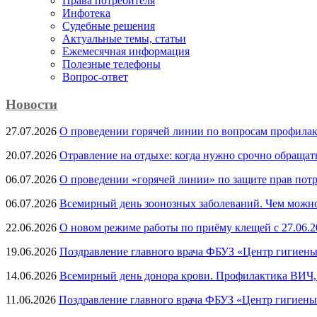
Права потребителя
Инфотека
Судебные решения
Актуальные темы, cтатьи
Ежемесячная информация
Полезные телефоны
Вопрос-ответ
Новости
27.07.2026
О проведении горячей линии по вопросам профила
20.07.2026
Отравление на отдыхе: когда нужно срочно обращат
06.07.2026
О проведении «горячей линии» по защите прав потр
06.07.2026
Всемирный день зоонозных заболеваний. Чем можно 
22.06.2026
О новом режиме работы по приёму клещей с 27.06.20
19.06.2026
Поздравление главного врача ФБУЗ «Центр гигиены
14.06.2026
Всемирный день донора крови. Профилактика ВИЧ, п
11.06.2026
Поздравление главного врача ФБУЗ «Центр гигиены