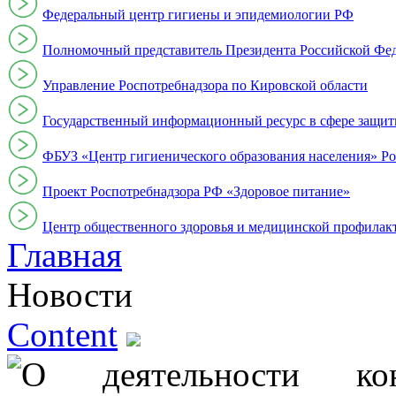
Федеральный центр гигиены и эпидемиологии РФ
Полномочный представитель Президента Российской Фе
Управление Роспотребнадзора по Кировской области
Государственный информационный ресурс в сфере защит
ФБУЗ «Центр гигиенического образования населения» Ро
Проект Роспотребнадзора РФ «Здоровое питание»
Центр общественного здоровья и медицинской профи
Главная
Новости
Content