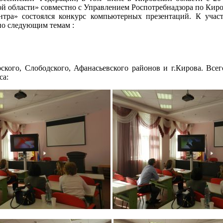
й области» совместно с Управлением Роспотребнадзора по Киро
а» состоялся конкурс компьютерных презентаций. К участ
по следующим темам :
кого, Слободского, Афанасьевского районов и г.Кирова. Всего
са: