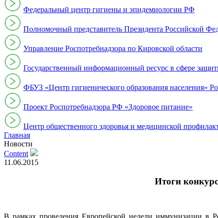
Федеральный центр гигиены и эпидемиологии РФ
Полномочный представитель Президента Российской Фе
Управление Роспотребнадзора по Кировской области
Государственный информационный ресурс в сфере защит
ФБУЗ «Центр гигиенического образования населения» Ро
Проект Роспотребнадзора РФ «Здоровое питание»
Центр общественного здоровья и медицинской профи
Главная
Новости
Content
11.06.2015
Итоги конкурс
В рамках проведения Европейской недели иммунизации в Ро