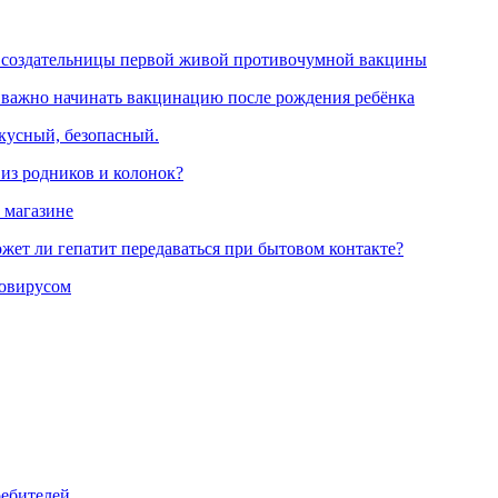
 создательницы первой живой противочумной вакцины
 важно начинать вакцинацию после рождения ребёнка
вкусный, безопасный.
 из родников и колонок?
 магазине
жет ли гепатит передаваться при бытовом контакте?
ровирусом
ребителей