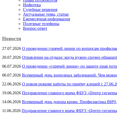
Права потребителя
Инфотека
Судебные решения
Актуальные темы, cтатьи
Ежемесячная информация
Полезные телефоны
Вопрос-ответ
Новости
27.07.2026
О проведении горячей линии по вопросам профила
20.07.2026
Отравление на отдыхе: когда нужно срочно обращат
06.07.2026
О проведении «горячей линии» по защите прав потр
06.07.2026
Всемирный день зоонозных заболеваний. Чем можно 
22.06.2026
О новом режиме работы по приёму клещей с 27.06.20
19.06.2026
Поздравление главного врача ФБУЗ «Центр гигиены
14.06.2026
Всемирный день донора крови. Профилактика ВИЧ, п
11.06.2026
Поздравление главного врача ФБУЗ «Центр гигиены