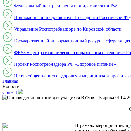
Федеральный центр гигиены и эпидемиологии РФ
Полномочный представитель Президента Российской Фе
Управление Роспотребнадзора по Кировской области
Государственный информационный ресурс в сфере защит
ФБУЗ «Центр гигиенического образования населения» Ро
Проект Роспотребнадзора РФ «Здоровое питание»
Центр общественного здоровья и медицинской профи
Главная
Новости
Content
01.04.2
В рамках мероприятий, пр
центра для потребителей п