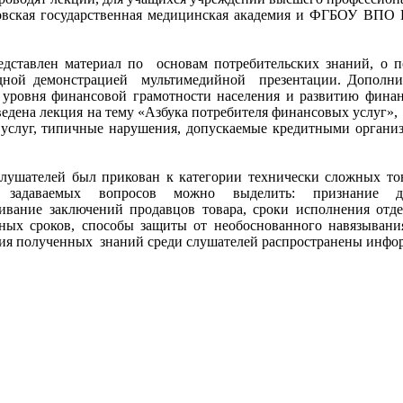
ская государственная медицинская академия и ФГБОУ ВПО Во
дставлен материал по основам потребительских знаний, о п
дной демонстрацией мультимедийной презентации. Дополни
ровня финансовой грамотности населения и развитию финан
едена лекция на тему «Азбука потребителя финансовых услуг»,
услуг, типичные нарушения, допускаемые кредитными организ
лушателей был прикован к категории технически сложных то
 задаваемых вопросов можно выделить: признание до
ивание заключений продавцов товара, сроки исполнения отд
йных сроков, способы защиты от необоснованного навязывани
ения полученных знаний среди слушателей распространены инф