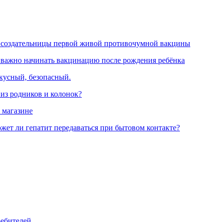
 создательницы первой живой противочумной вакцины
 важно начинать вакцинацию после рождения ребёнка
вкусный, безопасный.
 из родников и колонок?
 магазине
жет ли гепатит передаваться при бытовом контакте?
ребителей