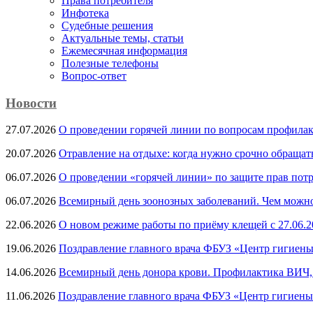
Права потребителя
Инфотека
Судебные решения
Актуальные темы, cтатьи
Ежемесячная информация
Полезные телефоны
Вопрос-ответ
Новости
27.07.2026
О проведении горячей линии по вопросам профила
20.07.2026
Отравление на отдыхе: когда нужно срочно обращат
06.07.2026
О проведении «горячей линии» по защите прав потр
06.07.2026
Всемирный день зоонозных заболеваний. Чем можно 
22.06.2026
О новом режиме работы по приёму клещей с 27.06.20
19.06.2026
Поздравление главного врача ФБУЗ «Центр гигиены
14.06.2026
Всемирный день донора крови. Профилактика ВИЧ, п
11.06.2026
Поздравление главного врача ФБУЗ «Центр гигиены