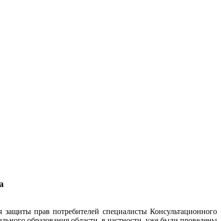
а
я защиты прав потребителей специалисты Консультационного
льного образования области, в частности, уже были проведены