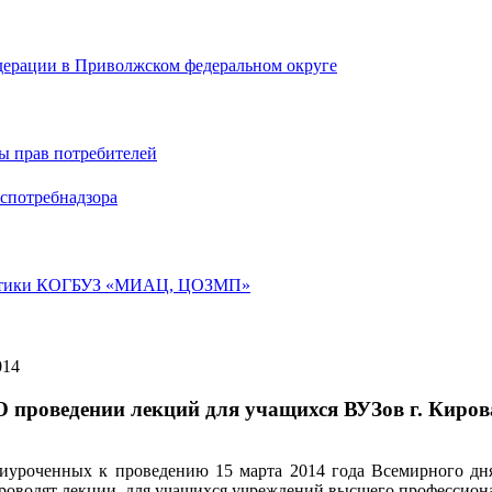
дерации в Приволжском федеральном округе
ы прав потребителей
спотребнадзора
лактики КОГБУЗ «МИАЦ, ЦОЗМП»
014
О проведении лекций для учащихся ВУЗов г. Киров
иуроченных к проведению 15 марта 2014 года Всемирного дн
роводят лекции, для учащихся учреждений высшего профессиона