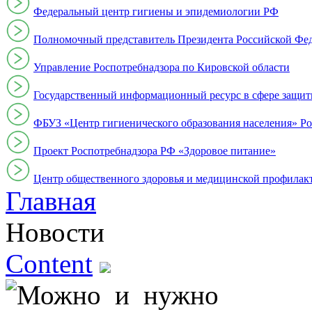
Федеральный центр гигиены и эпидемиологии РФ
Полномочный представитель Президента Российской Фе
Управление Роспотребнадзора по Кировской области
Государственный информационный ресурс в сфере защит
ФБУЗ «Центр гигиенического образования населения» Ро
Проект Роспотребнадзора РФ «Здоровое питание»
Центр общественного здоровья и медицинской профи
Главная
Новости
Content