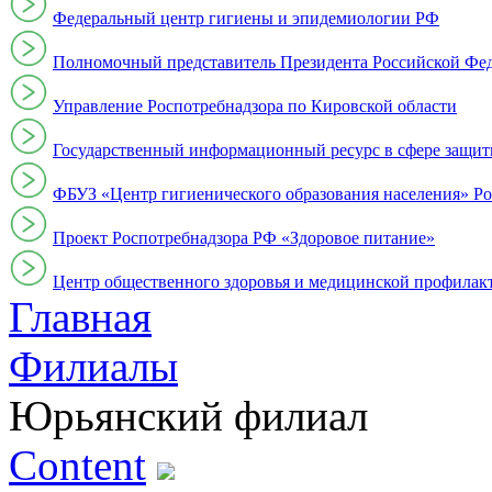
Федеральный центр гигиены и эпидемиологии РФ
Полномочный представитель Президента Российской Фе
Управление Роспотребнадзора по Кировской области
Государственный информационный ресурс в сфере защит
ФБУЗ «Центр гигиенического образования населения» Ро
Проект Роспотребнадзора РФ «Здоровое питание»
Центр общественного здоровья и медицинской профи
Главная
Филиалы
Юрьянский филиал
Content