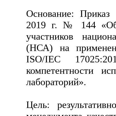
Основание: Приказ 
2019 г. № 144 «Об
участников национ
(НСА) на применен
ISO/IEC 17025:2
компетентности ис
лабораторий».
Цель: результатив
менеджмента качес