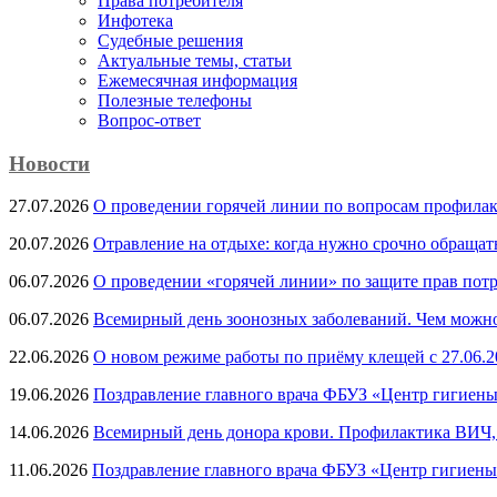
Права потребителя
Инфотека
Судебные решения
Актуальные темы, cтатьи
Ежемесячная информация
Полезные телефоны
Вопрос-ответ
Новости
27.07.2026
О проведении горячей линии по вопросам профила
20.07.2026
Отравление на отдыхе: когда нужно срочно обращат
06.07.2026
О проведении «горячей линии» по защите прав потр
06.07.2026
Всемирный день зоонозных заболеваний. Чем можно 
22.06.2026
О новом режиме работы по приёму клещей с 27.06.20
19.06.2026
Поздравление главного врача ФБУЗ «Центр гигиены
14.06.2026
Всемирный день донора крови. Профилактика ВИЧ, п
11.06.2026
Поздравление главного врача ФБУЗ «Центр гигиены