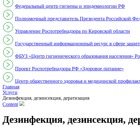
Федеральный центр гигиены и эпидемиологии РФ
Полномочный представитель Президента Российской Фе
Управление Роспотребнадзора по Кировской области
Государственный информационный ресурс в сфере защит
ФБУЗ «Центр гигиенического образования населения» Ро
Проект Роспотребнадзора РФ «Здоровое питание»
Центр общественного здоровья и медицинской профи
Главная
Услуги
Дезинфекция, дезинсекция, дератизация
Content
Дезинфекция, дезинсекция, де