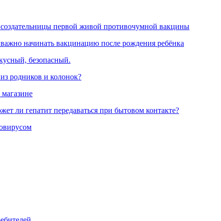
 создательницы первой живой противочумной вакцины
 важно начинать вакцинацию после рождения ребёнка
вкусный, безопасный.
 из родников и колонок?
 магазине
жет ли гепатит передаваться при бытовом контакте?
ровирусом
ребителей