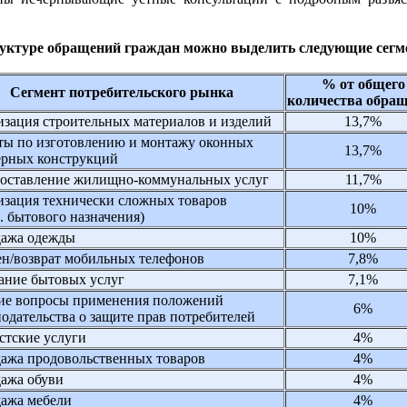
руктуре обращений граждан можно выделить следующие сегм
% от общего
Сегмент потребительского рынка
количества обра
изация строительных материалов и изделий
13,7%
ты по изготовлению и монтажу оконных
13,7%
ерных конструкций
оставление жилищно-коммунальных услуг
11,7%
изация технически сложных товаров
10%
.ч. бытового назначения)
ажа одежды
10%
н/возврат мобильных телефонов
7,8%
ание бытовых услуг
7,1%
е вопросы применения положений
6%
нодательства о защите прав потребителей
стские услуги
4%
ажа продовольственных товаров
4%
ажа обуви
4%
ажа мебели
4%