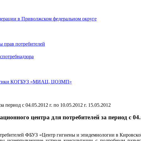
дерации в Приволжском федеральном округе
ы прав потребителей
спотребнадзора
лактики КОГБУЗ «МИАЦ, ЦОЗМП»
15.05.2012
ционного центра для потребителей за период с 04.05
ребителей ФБУЗ «Центр гигиены и эпидемиологии в Кировской обл
аны исчерпывающие устные консультации с подробным разъяс