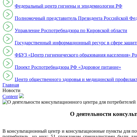
Федеральный центр гигиены и эпидемиологии РФ
Полномочный представитель Президента Российской Фе
Управление Роспотребнадзора по Кировской области
Государственный информационный ресурс в сфере защит
ФБУЗ «Центр гигиенического образования населения» Ро
Проект Роспотребнадзора РФ «Здоровое питание»
Центр общественного здоровья и медицинской профи
Главная
Новости
Content
О деятельности консульта
В консультационный центр и консультационные пункты для пот
потребитель, из них: 51 гражданам специалистами были д