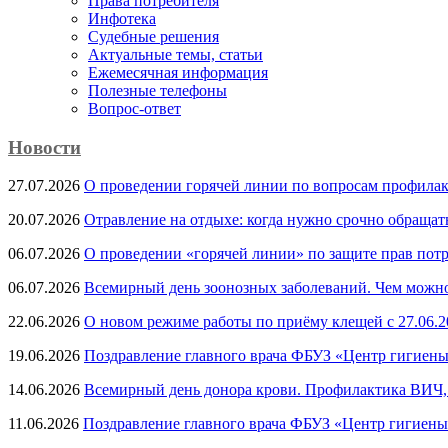
Права потребителя
Инфотека
Судебные решения
Актуальные темы, cтатьи
Ежемесячная информация
Полезные телефоны
Вопрос-ответ
Новости
27.07.2026
О проведении горячей линии по вопросам профила
20.07.2026
Отравление на отдыхе: когда нужно срочно обращат
06.07.2026
О проведении «горячей линии» по защите прав потр
06.07.2026
Всемирный день зоонозных заболеваний. Чем можно 
22.06.2026
О новом режиме работы по приёму клещей с 27.06.20
19.06.2026
Поздравление главного врача ФБУЗ «Центр гигиены
14.06.2026
Всемирный день донора крови. Профилактика ВИЧ, п
11.06.2026
Поздравление главного врача ФБУЗ «Центр гигиены