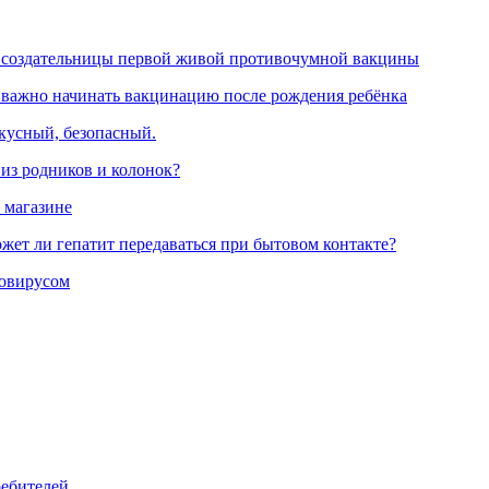
 создательницы первой живой противочумной вакцины
 важно начинать вакцинацию после рождения ребёнка
вкусный, безопасный.
 из родников и колонок?
 магазине
жет ли гепатит передаваться при бытовом контакте?
ровирусом
ребителей