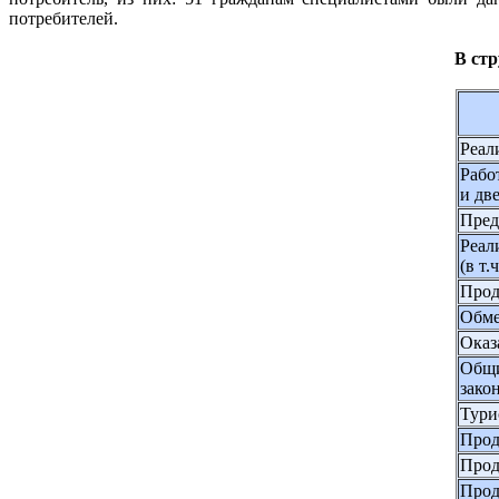
потребителей.
В ст
Реал
Рабо
и дв
Пред
Реал
(в т
Прод
Обме
Оказ
Общи
зако
Тури
Прод
Прод
Прод