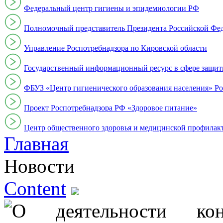
Федеральный центр гигиены и эпидемиологии РФ
Полномочный представитель Президента Российской Фе
Управление Роспотребнадзора по Кировской области
Государственный информационный ресурс в сфере защит
ФБУЗ «Центр гигиенического образования населения» Ро
Проект Роспотребнадзора РФ «Здоровое питание»
Центр общественного здоровья и медицинской профи
Главная
Новости
Content