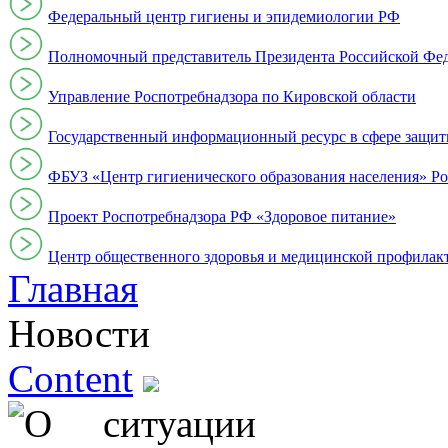
Федеральный центр гигиены и эпидемиологии РФ
Полномочный представитель Президента Российской Фе
Управление Роспотребнадзора по Кировской области
Государственный информационный ресурс в сфере защит
ФБУЗ «Центр гигиенического образования населения» Ро
Проект Роспотребнадзора РФ «Здоровое питание»
Центр общественного здоровья и медицинской профи
Главная
Новости
Content