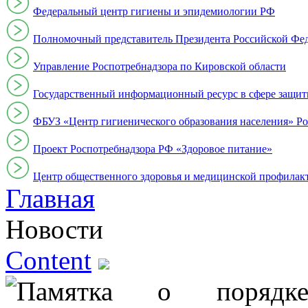
Федеральный центр гигиены и эпидемиологии РФ
Полномочный представитель Президента Российской Фе
Управление Роспотребнадзора по Кировской области
Государственный информационный ресурс в сфере защит
ФБУЗ «Центр гигиенического образования населения» Ро
Проект Роспотребнадзора РФ «Здоровое питание»
Центр общественного здоровья и медицинской профи
Главная
Новости
Content