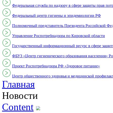
Федеральная служба по надзору в сфере защиты прав пот
Федеральный центр гигиены и эпидемиологии РФ
Полномочный представитель Президента Российской Фе
Управление Роспотребнадзора по Кировской области
Государственный информационный ресурс в сфере защит
ФБУЗ «Центр гигиенического образования населения» Ро
Проект Роспотребнадзора РФ «Здоровое питание»
Центр общественного здоровья и медицинской профи
Главная
Новости
Content