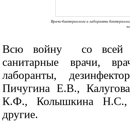
Врачи-бактериологи и лаборанты бактериоло
п
Всю войну со всей от
санитарные врачи, вра
лаборанты, дезинфект
Пичугина Е.В., Калугов
К.Ф., Колышкина Н.С.
другие.