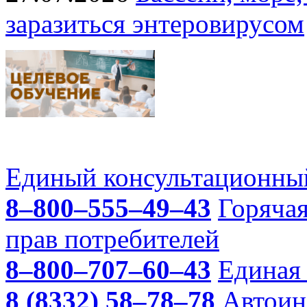
заразиться энтеровирусом
Единый консультационный
8–800–555–49–43
Горяча
прав потребителей
8–800–707–60–43
Единая 
8 (8332) 58–78–78
Автоин