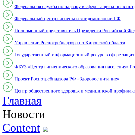
Федеральная служба по надзору в сфере защиты прав пот
Федеральный центр гигиены и эпидемиологии РФ
Полномочный представитель Президента Российской Фе
Управление Роспотребнадзора по Кировской области
Государственный информационный ресурс в сфере защит
ФБУЗ «Центр гигиенического образования населения» Ро
Проект Роспотребнадзора РФ «Здоровое питание»
Центр общественного здоровья и медицинской профи
Главная
Новости
Content