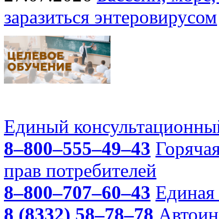
заразиться энтеровирусом
Единый консультационный
8–800–555–49–43
Горяча
прав потребителей
8–800–707–60–43
Единая 
8 (8332) 58–78–78
Автоин