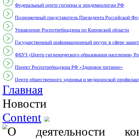
Федеральный центр гигиены и эпидемиологии РФ
Полномочный представитель Президента Российской Фе
Управление Роспотребнадзора по Кировской области
Государственный информационный ресурс в сфере защит
ФБУЗ «Центр гигиенического образования населения» Ро
Проект Роспотребнадзора РФ «Здоровое питание»
Центр общественного здоровья и медицинской профи
Главная
Новости
Content