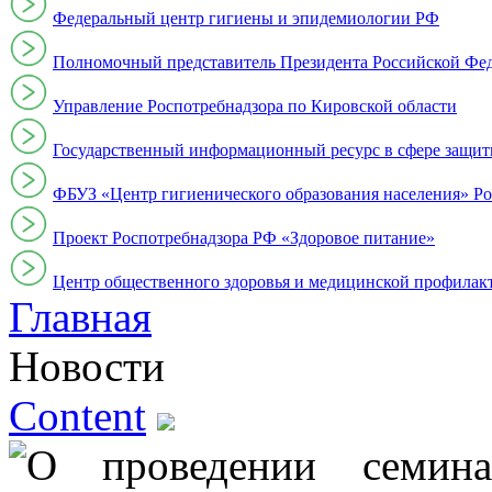
Федеральный центр гигиены и эпидемиологии РФ
Полномочный представитель Президента Российской Фе
Управление Роспотребнадзора по Кировской области
Государственный информационный ресурс в сфере защит
ФБУЗ «Центр гигиенического образования населения» Ро
Проект Роспотребнадзора РФ «Здоровое питание»
Центр общественного здоровья и медицинской профи
Главная
Новости
Content