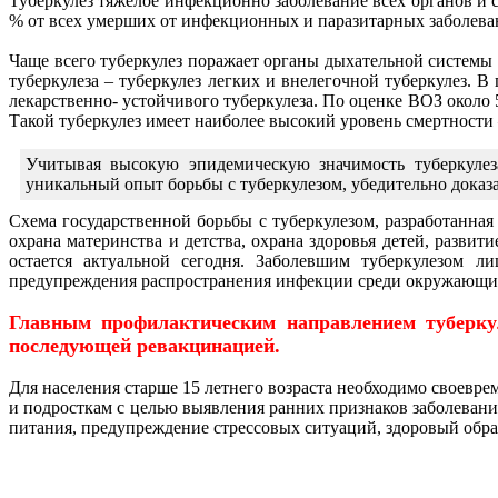
Туберкулез тяжелое инфекционно заболевание всех органов и си
% от всех умерших от инфекционных и паразитарных заболеван
Чаще всего туберкулез поражает органы дыхательной системы 
туберкулеза – туберкулез легких и внелегочной туберкулез. В
лекарственно- устойчивого туберкулеза. По оценке ВОЗ около
Такой туберкулез имеет наиболее высокий уровень смертности
Учитывая высокую эпидемическую значимость туберкулез
уникальный опыт борьбы с туберкулезом, убедительно доказ
Схема государственной борьбы с туберкулезом, разработанная
охрана материнства и детства, охрана здоровья детей, разв
остается актуальной сегодня. Заболевшим туберкулезом л
предупреждения распространения инфекции среди окружающи
Главным профилактическим направлением туберку
последующей ревакцинацией.
Для населения старше 15 летнего возраста необходимо своевр
и подросткам с целью выявления ранних признаков заболевани
питания, предупреждение стрессовых ситуаций, здоровый обра