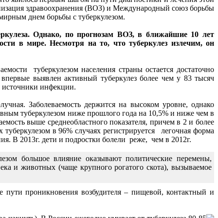
анизация здравоохранения (ВОЗ) и Международный союз борьбы
мирным днем борьбы с туберкулезом.
еркулеза. Однако, по прогнозам ВОЗ, в ближайшие 10 лет
сти в мире. Несмотря на то, что туберкулез излечим, он
ваемости туберкулезом населения страны остается достаточно
 впервые выявлен активный туберкулез более чем у 83 тысяч
к источники инфекции.
лучная. Заболеваемость держится на высоком уровне, однако
ивным туберкулезом ниже прошлого года на 10,5% и ниже чем в
емость выше среднеобластного показателя, причем в 2 и более
х туберкулезом в 96% случаях регистрируется легочная форма
я. В 2013г. дети и подростки болели реже, чем в 2012г.
лезом большое влияние оказывают политические перемены,
ека и животных (чаще крупного рогатого скота), вызываемое
е пути проникновения возбудителя – пищевой, контактный и