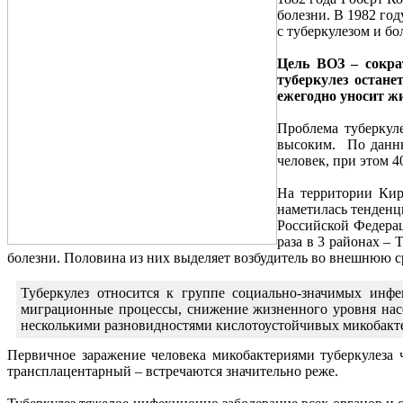
болезни. В 1982 го
с туберкулезом и б
Цель ВОЗ – сократ
туберкулез остане
ежегодно уносит ж
Проблема туберкуле
высоким. По данны
человек, при этом 
На территории Кир
наметилась тенденц
Российской Федерац
раза в 3 районах –
болезни. Половина из них выделяет возбудитель во внешнюю сре
Туберкулез относится к группе социально-значимых инф
миграционные процессы, снижение жизненного уровня насел
несколькими разновидностями кислотоустойчивых микобакте
Первичное заражение человека микобактериями туберкулеза
трансплацентарный – встречаются значительно реже.