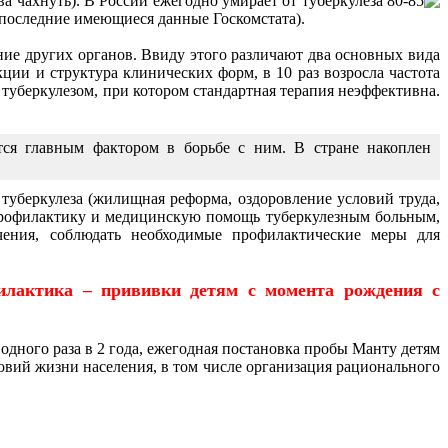
а чахнуть). В России ежегодно умирает от туберкулеза 80-85
(последние имеющиеся данные Госкомстата).
ние других органов. Ввиду этого различают два основных вида
кции и структура клинических форм, в 10 раз возросла частота
туберкулезом, при котором стандартная терапия неэффективна.
тся главным фактором в борьбе с ним. В стране накоплен
 туберкулеза (жилищная реформа, оздоровление условий труда,
ю профилактику и медицинскую помощь туберкулезным больным,
ечения, соблюдать необходимые профилактические меры для
илактика – прививки детям с момента рождения с
дного раза в 2 года, ежегодная постановка пробы Манту детям
овий жизни населения, в том числе организация рационального