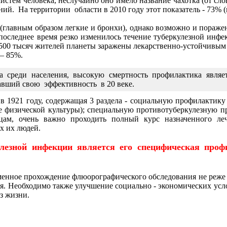
стем человека, неслучайно оно имело название чахотка (от слов
ий. На территории области в 2010 году этот показатель - 73% 
(главным образом легкие и бронхи), однако возможно и пораже
 последнее время резко изменилось течение туберкулезной инфе
 500 тысяч жителей планеты заражены лекарственно-устойчивым 
 – 85%.
а среди населения, высокую смертность профилактика являе
авший свою эффективность в 20 веке.
 в 1921 году, содержащая 3 раздела - социальную профилактику
итие физической культуры); специальную противотуберкулезну
ицам, очень важно проходить полный курс назначенного л
х их людей.
лезной инфекции является его специфическая проф
еменное прохождение флюорографического обследования не реже о
я. Необходимо также улучшение социально - экономических усл
з жизни.