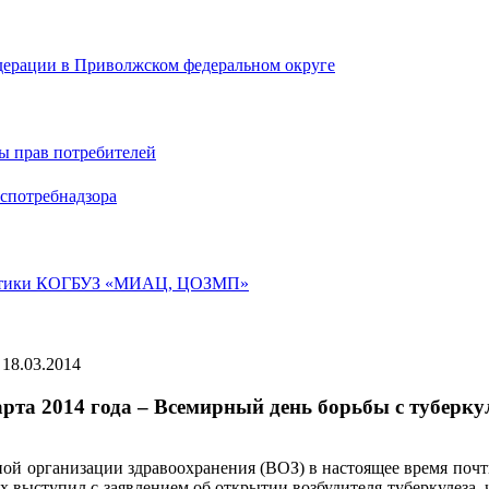
дерации в Приволжском федеральном округе
ы прав потребителей
спотребнадзора
лактики КОГБУЗ «МИАЦ, ЦОЗМП»
18.03.2014
арта 2014 года – Всемирный день борьбы с туберку
й организации здравоохранения (ВОЗ) в настоящее время почти
ох выступил с заявлением об открытии возбудителя туберкулеза,