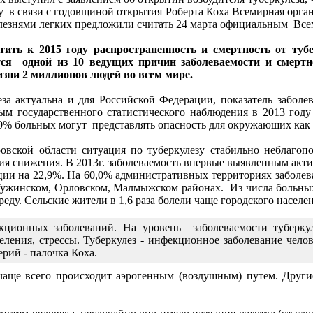
ду в связи с годовщиной открытия Роберта Коха Всемирная орг
олезнями легких предложили считать 24 марта официальным Все
ить к 2015 году распространенность и смертность от туб
тся одной из 10 ведущих причин заболеваемости и смертно
изни 2 миллионов людей во всем мире.
за актуальна и для Российской Федерации, показатель заболе
м государственного статистического наблюдения в 2013 году
40% больных могут представлять опасность для окружающих ка
овской области ситуация по туберкулезу стабильно неблагопо
ия снижения. В 2013г. заболеваемость впервые выявленным акт
ии на 22,9%. На 60,0% административных территориях заболева
 Тужинском, Орловском, Малмыжском районах. Из числа больны
ду. Сельские жители в 1,6 раза болели чаще городского населени
екционных заболеваний. На уровень заболеваемости туберку
ения, стрессы. Туберкулез - инфекционное заболевание челов
рий - палочка Коха.
 чаще всего происходит аэрогенным (воздушным) путем. Други