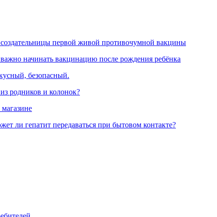
 создательницы первой живой противочумной вакцины
 важно начинать вакцинацию после рождения ребёнка
вкусный, безопасный.
 из родников и колонок?
 магазине
жет ли гепатит передаваться при бытовом контакте?
ребителей