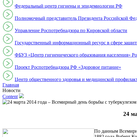
Федеральный центр гигиены и эпидемиологии РФ
Полномочный представитель Президента Российской Фе
Управление Роспотребнадзора по Кировской области
Государственный информационный ресурс в сфере защит
ФБУЗ «Центр гигиенического образования населения» Ро
Проект Роспотребнадзора РФ «Здоровое питание»
Центр общественного здоровья и медицинской профи
Главная
Новости
Content
24 м
По данным Всемирно
1882 года Роберт К