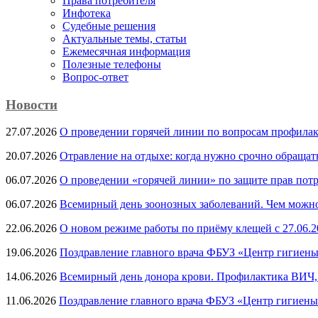
Права потребителя
Инфотека
Судебные решения
Актуальные темы, cтатьи
Ежемесячная информация
Полезные телефоны
Вопрос-ответ
Новости
27.07.2026
О проведении горячей линии по вопросам профила
20.07.2026
Отравление на отдыхе: когда нужно срочно обращат
06.07.2026
О проведении «горячей линии» по защите прав потр
06.07.2026
Всемирный день зоонозных заболеваний. Чем можно 
22.06.2026
О новом режиме работы по приёму клещей с 27.06.20
19.06.2026
Поздравление главного врача ФБУЗ «Центр гигиены
14.06.2026
Всемирный день донора крови. Профилактика ВИЧ, п
11.06.2026
Поздравление главного врача ФБУЗ «Центр гигиены