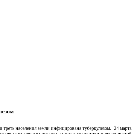
лезом
 треть населения земли инфицирована туберкулезом. 24 марта
 что явилось первым шагом на пути диагностики и лечения этой