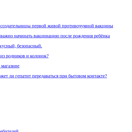
 создательницы первой живой противочумной вакцины
 важно начинать вакцинацию после рождения ребёнка
вкусный, безопасный.
 из родников и колонок?
 магазине
жет ли гепатит передаваться при бытовом контакте?
ребителей