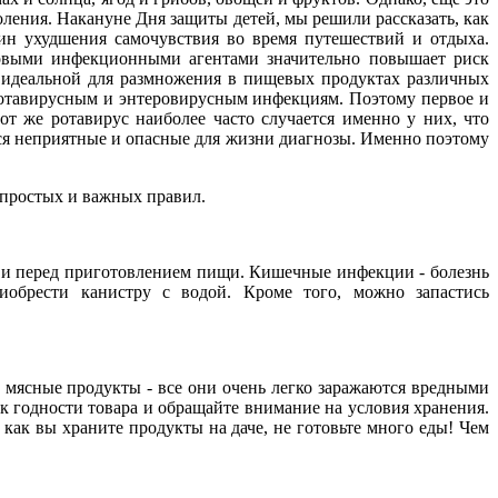
ления. Накануне Дня защиты детей, мы решили рассказать, как
чин ухудшения самочувствия во время путешествий и отдыха.
новыми инфекционными агентами значительно повышает риск
ся идеальной для размножения в пищевых продуктах различных
 ротавирусным и энтеровирусным инфекциям. Поэтому первое и
тот же ротавирус наиболее часто случается именно у них, что
я неприятные и опасные для жизни диагнозы. Именно поэтому
 простых и важных правил.
но и перед приготовлением пищи. Кишечные инфекции - болезнь
иобрести канистру с водой. Кроме того, можно запастись
 мясные продукты - все они очень легко заражаются вредными
ок годности товара и обращайте внимание на условия хранения.
, как вы храните продукты на даче, не готовьте много еды! Чем