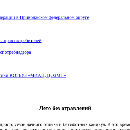
дерации в Приволжском федеральном округе
ы прав потребителей
спотребнадзора
лактики КОГБУЗ «МИАЦ, ЦОЗМП»
Лето без отравлений
 просто сезон дачного отдыха и беззаботных каникул. В это в
юнь - пора долгожданных каникул и отпусков, купания в водоема