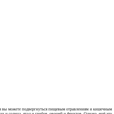
ремя вы можете подвергнуться пищевым отравлениям и кишечным
х и солнца, ягод и грибов, овощей и фруктов. Однако, ещё это