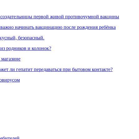
 создательницы первой живой противочумной вакцины
 важно начинать вакцинацию после рождения ребёнка
вкусный, безопасный.
 из родников и колонок?
 магазине
жет ли гепатит передаваться при бытовом контакте?
ровирусом
ребителей