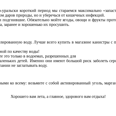
льски короткий период мы стараемся максимально «запасти
ом даров природы, но и уберечься от кишечных инфекций.
и подгнившие. Обязательно мойте ягоды, овощи и фрукты прото
, заранее и хорошенько их просушить.
анную воду. Лучше всего купить в магазине канистры с пит
ной по качеству воды!
те это только в водоемах, разрешенных для
 маленьких детей. Именно они имеют большой риск заболеть се
пании не заглатывать воду.
о всему: возьмите с собой активированный уголь, марганцовк
Хорошего вам лета, а главное, здорового вам отдыха!