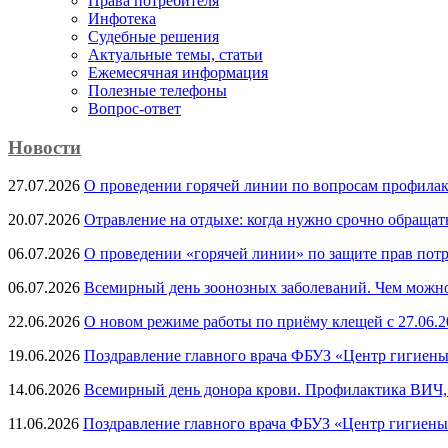
Права потребителя
Инфотека
Судебные решения
Актуальные темы, cтатьи
Ежемесячная информация
Полезные телефоны
Вопрос-ответ
Новости
27.07.2026
О проведении горячей линии по вопросам профила
20.07.2026
Отравление на отдыхе: когда нужно срочно обращат
06.07.2026
О проведении «горячей линии» по защите прав потр
06.07.2026
Всемирный день зоонозных заболеваний. Чем можно 
22.06.2026
О новом режиме работы по приёму клещей с 27.06.20
19.06.2026
Поздравление главного врача ФБУЗ «Центр гигиены
14.06.2026
Всемирный день донора крови. Профилактика ВИЧ, п
11.06.2026
Поздравление главного врача ФБУЗ «Центр гигиены