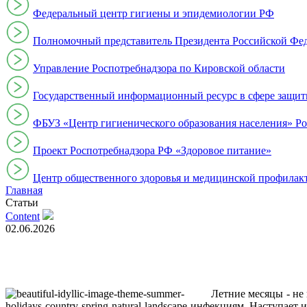
Федеральный центр гигиены и эпидемиологии РФ
Полномочный представитель Президента Российской Фе
Управление Роспотребнадзора по Кировской области
Государственный информационный ресурс в сфере защит
ФБУЗ «Центр гигиенического образования населения» Ро
Проект Роспотребнадзора РФ «Здоровое питание»
Центр общественного здоровья и медицинской профи
Главная
Статьи
Content
02.06.2026
Летние месяцы - не
инфекциям. Наступает и