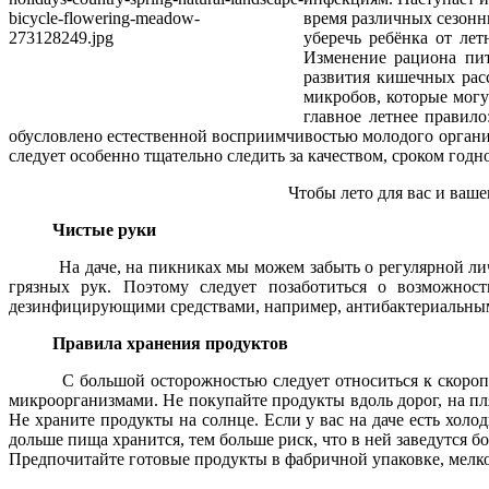
время различных сезонн
уберечь ребёнка от ле
Изменение рациона пит
развития кишечных расс
микробов, которые могу
главное летнее правило
обусловлено естественной восприимчивостью молодого орган
следует особенно тщательно следить за качеством, сроком год
Чтобы лето для вас и ваш
Чистые руки
На даче, на пикниках мы можем забыть о регулярной л
грязных рук. Поэтому следует позаботиться о возможнос
дезинфицирующими средствами, например, антибактериальны
Правила хранения продуктов
С большой осторожностью следует относиться к скороп
микроорганизмами. Не покупайте продукты вдоль дорог, на пля
Не храните продукты на солнце. Если у вас на даче есть холод
дольше пища хранится, тем больше риск, что в ней заведутся
бо
Предпочитайте готовые продукты в фабричной упаковке, мелк