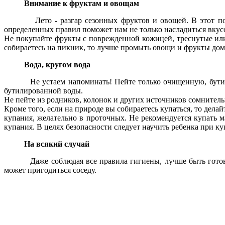
Внимание к фруктам и овощам
Лето - разгар сезонных фруктов и овощей. В этот по-ура
определенных правил поможет нам не только насладиться вкус
Не покупайте фрукты с поврежденной кожицей, треснутые ил
собираетесь на пикник, то лучше промыть овощи и фрукты дома
Вода, кругом вода
Не устаем напоминать! Пейте только очищенную, бутилиров
бутилированной воды.
Не пейте из родников, колонок и других источников сомнитель
Кроме того, если на природе вы собираетесь купаться, то делай
купания, желательно в проточных. Не рекомендуется купать
купания. В целях безопасности следует научить ребенка при ку
На всякий случай
Даже соблюдая все правила гигиены, лучше быть готовыми к
может пригодиться соседу.