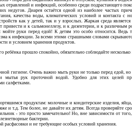
ых отравлений и инфекций, особенно среди подрастающего поко
тних недугов. Диарея остаётся одной из наиболее частых при
ания, качества воды, климатических условий и контакта с 
тройств как у детей, так и у взрослых. Жаркая среда являет
т привести и к сальмонеллезу, и к дизентерии, и к различным
: мойте руки перед едой! К детям это особо относится. Ведь 
изма к инфекции. За всеми этими страшными словами скрываютс
ности и условием хранения продуктов.
его ребёнка прошло спокойно, обязательно соблюдайте несколько
ичной гигиене. Очень важно мыть руки не только перед едой, 
ти мытья рук проточной водой. Удобно для этих целей пр
ми салфетками.
ортяшимся продуктам: молочные и кондитерские изделия, яйца,
же и т.д. Тем более, не давайте их детям. Всегда проверяйте ср
ильник - это просто замечательно! Но, вне зависимости от того
лезнетворные бактерии.
ой расфасовки и не требующие особых условий хранения.