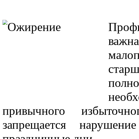
Проф
важ
малоп
старш
полн
необ
привычного избыточно
запрещается нарушен
праздничные дни.