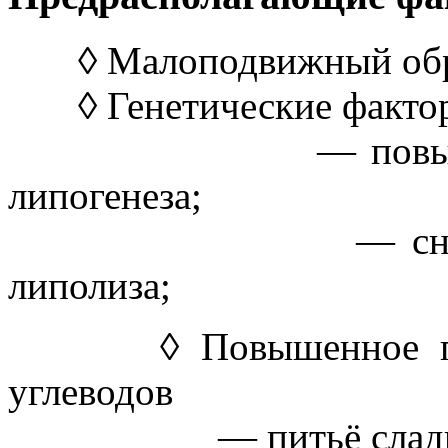
◊ Малоподвижный обра
◊ Генетические факторы
— повышенная ак
липогенеза;
— снижение акт
липолиза;
◊ Повышенное потре
углеводов
— питьё сладких 