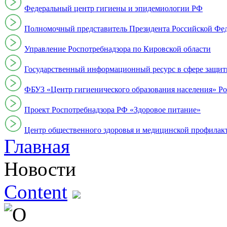
Федеральный центр гигиены и эпидемиологии РФ
Полномочный представитель Президента Российской Фе
Управление Роспотребнадзора по Кировской области
Государственный информационный ресурс в сфере защит
ФБУЗ «Центр гигиенического образования населения» Ро
Проект Роспотребнадзора РФ «Здоровое питание»
Центр общественного здоровья и медицинской профи
Главная
Новости
Content