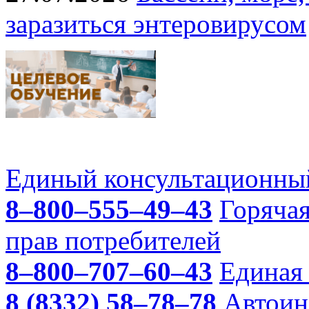
заразиться энтеровирусом
Единый консультационный
8–800–555–49–43
Горяча
прав потребителей
8–800–707–60–43
Единая 
8 (8332) 58–78–78
Автоин