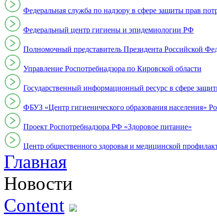
Федеральная служба по надзору в сфере защиты прав пот
Федеральный центр гигиены и эпидемиологии РФ
Полномочный представитель Президента Российской Фе
Управление Роспотребнадзора по Кировской области
Государственный информационный ресурс в сфере защит
ФБУЗ «Центр гигиенического образования населения» Ро
Проект Роспотребнадзора РФ «Здоровое питание»
Центр общественного здоровья и медицинской профи
Главная
Новости
Content