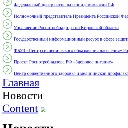
Федеральный центр гигиены и эпидемиологии РФ
Полномочный представитель Президента Российской Фе
Управление Роспотребнадзора по Кировской области
Государственный информационный ресурс в сфере защит
ФБУЗ «Центр гигиенического образования населения» Ро
Проект Роспотребнадзора РФ «Здоровое питание»
Центр общественного здоровья и медицинской профи
Главная
Новости
Content