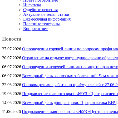
Права потребителя
Инфотека
Судебные решения
Актуальные темы, cтатьи
Ежемесячная информация
Полезные телефоны
Вопрос-ответ
Новости
27.07.2026
О проведении горячей линии по вопросам профила
20.07.2026
Отравление на отдыхе: когда нужно срочно обращат
06.07.2026
О проведении «горячей линии» по защите прав потр
06.07.2026
Всемирный день зоонозных заболеваний. Чем можно 
22.06.2026
О новом режиме работы по приёму клещей с 27.06.20
19.06.2026
Поздравление главного врача ФБУЗ «Центр гигиены
14.06.2026
Всемирный день донора крови. Профилактика ВИЧ, п
11.06.2026
Поздравление главного врача ФБУЗ «Центр гигиены