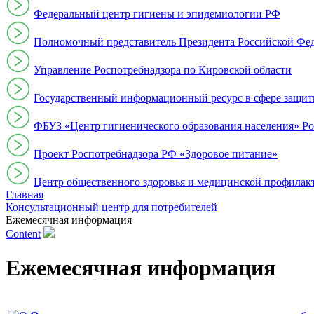
Федеральный центр гигиены и эпидемиологии РФ
Полномочный представитель Президента Российской Фе
Управление Роспотребнадзора по Кировской области
Государственный информационный ресурс в сфере защит
ФБУЗ «Центр гигиенического образования населения» Ро
Проект Роспотребнадзора РФ «Здоровое питание»
Центр общественного здоровья и медицинской профи
Главная
Консультационный центр для потребителей
Ежемесячная информация
Content
Ежемесячная информация