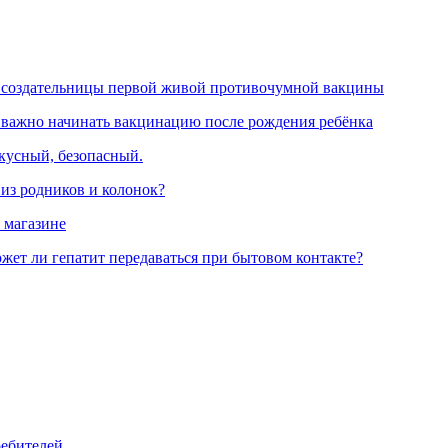
 создательницы первой живой противочумной вакцины
 важно начинать вакцинацию после рождения ребёнка
вкусный, безопасный.
 из родников и колонок?
 магазине
жет ли гепатит передаваться при бытовом контакте?
ребителей