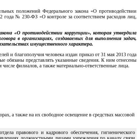
ельных положений Федерального закона «О противодействии
 года № 230-ФЗ «О контроле за соответствием расходов лиц,
акона «О противодействии коррупции», которая утвердила
вора в организациях, создаваемых для выполнения задач,
бязательствах имущественного характера.
й и благополучия человека издан приказ от 31 мая 2013 года
е обязаны представлять указанные сведения. К ним отнесены
м числе филиалов, а также материально-ответственные лица.
ах, а также на их свободное освещение в средствах массовой
дела правового и кадрового обеспечения, гигиенического
явлениях должностными лицами учреждения по каналу связи