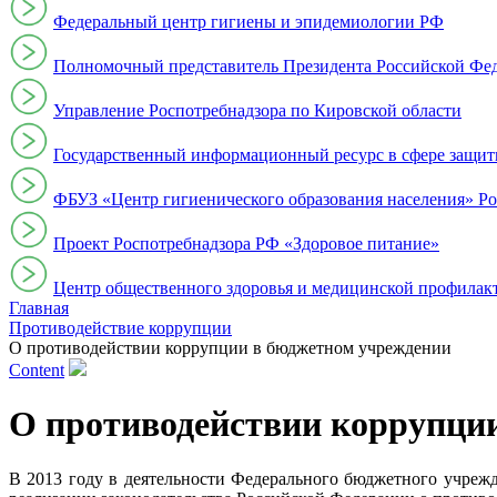
Федеральный центр гигиены и эпидемиологии РФ
Полномочный представитель Президента Российской Фе
Управление Роспотребнадзора по Кировской области
Государственный информационный ресурс в сфере защит
ФБУЗ «Центр гигиенического образования населения» Ро
Проект Роспотребнадзора РФ «Здоровое питание»
Центр общественного здоровья и медицинской профи
Главная
Противодействие коррупции
О противодействии коррупции в бюджетном учреждении
Content
О противодействии коррупци
В 2013 году в деятельности Федерального бюджетного учреж