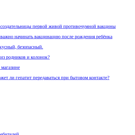
 создательницы первой живой противочумной вакцины
 важно начинать вакцинацию после рождения ребёнка
вкусный, безопасный.
 из родников и колонок?
 магазине
жет ли гепатит передаваться при бытовом контакте?
ребителей