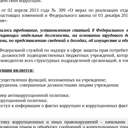
одействии коррупции.
 от 02 апреля 2013 года № 309 «О мерах по реализации отд
астоящих изменений и Федерального закона от 03 декабря 2012
ам».
лось требование, установленное статьей 8 Федерального з
щающих отдельные должности, на основании трудового дого
ми, по представлению сведений о доходах, об имуществе и о
деральной службой по надзору в сфере защиты прав потребителе
ь должностей подведомственных бюджетных учреждений, которы
уководители всех структурных подразделений организаций, в то
упции является:
уществлении функций, возложенных на учреждение;
нарушения, совершенные должностными лицами учреждения;
мер антикоррупционной политики;
оррупционной политики;
оступ к информации о фактах коррупции и коррупционных фактор
ктику коррупционных и иных правонарушений – начальник от
ствляющая прием и обработку сообщений о коррупционных про