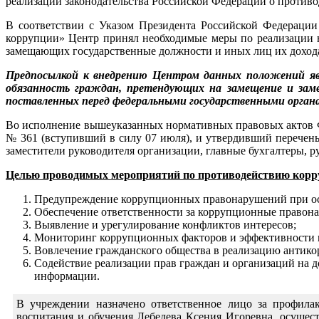
реализации законодательства Российской Федерации о против
В соответствии с Указом Президента Российской Федерации
коррупции» Центр принял необходимые меры по реализации н
замещающих государственные должности и иных лиц их доход
Предпосылкой к внедрению Центром данных положений яви
обязанность граждан, претендующих на замещение и заме
поставленных перед федеральными государственными органа
Во исполнение вышеуказанных нормативных правовых актов Фе
№ 361 (вступивший в силу 07 июля), и утвердивший перечен
заместители руководителя организации, главные бухгалтеры, р
Целью проводимых мероприятий по противодействию корр
Предупреждение коррупционных правонарушений при ос
Обеспечение ответственности за коррупционные право
Выявление и урегулирование конфликтов интересов;
Мониторинг коррупционных факторов и эффективности 
Вовлечение гражданского общества в реализацию антик
Содействие реализации прав граждан и организаций на д
информации.
В учреждении назначено ответственное лицо за профила
воспитания и обучения Лебедева Ксения Игоревна, осуще