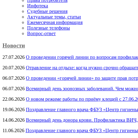
Права потребителя
Инфотека
Судебные решения
Актуальные темы, cтатьи
Ежемесячная информация
Полезные телефоны
Вопрос-ответ
Новости
27.07.2026
О проведении горячей линии по вопросам профила
20.07.2026
Отравление на отдыхе: когда нужно срочно обращат
06.07.2026
О проведении «горячей линии» по защите прав потр
06.07.2026
Всемирный день зоонозных заболеваний. Чем можно 
22.06.2026
О новом режиме работы по приёму клещей с 27.06.20
19.06.2026
Поздравление главного врача ФБУЗ «Центр гигиены
14.06.2026
Всемирный день донора крови. Профилактика ВИЧ, п
11.06.2026
Поздравление главного врача ФБУЗ «Центр гигиены