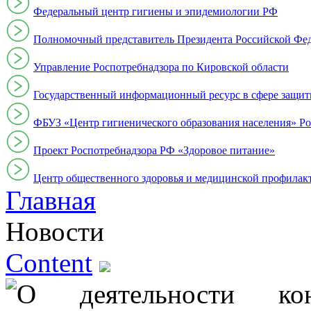
Федеральный центр гигиены и эпидемиологии РФ
Полномочный представитель Президента Российской Фе
Управление Роспотребнадзора по Кировской области
Государственный информационный ресурс в сфере защит
ФБУЗ «Центр гигиенического образования населения» Ро
Проект Роспотребнадзора РФ «Здоровое питание»
Центр общественного здоровья и медицинской профи
Главная
Новости
Content