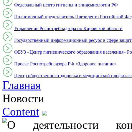
Федеральный центр гигиены и эпидемиологии РФ
Полномочный представитель Президента Российской Фе
Управление Роспотребнадзора по Кировской области
Государственный информационный ресурс в сфере защит
ФБУЗ «Центр гигиенического образования населения» Ро
Проект Роспотребнадзора РФ «Здоровое питание»
Центр общественного здоровья и медицинской профи
Главная
Новости
Content