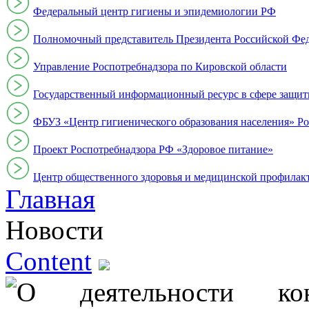
Федеральный центр гигиены и эпидемиологии РФ
Полномочный представитель Президента Российской Фе
Управление Роспотребнадзора по Кировской области
Государственный информационный ресурс в сфере защит
ФБУЗ «Центр гигиенического образования населения» Ро
Проект Роспотребнадзора РФ «Здоровое питание»
Центр общественного здоровья и медицинской профи
Главная
Новости
Content