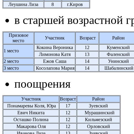
Леушина Лиза
8
г.Киров
в старшей возрастной г
Призовое
Участник
Возраст
Район
место
Кокина Вероника
12
Куменский
1 место
Лимонова Катя
13
Фаленский
2 место
Ежов Саша
14
Унинский
3 место
Косолапова Мария
14
Шабалински
поощрения
Участник
Возраст
Район
Понамаревы Коля, Юра
17
Зуевский
Евич Никита
12
Мурашинский
Осташко Полина
12
Кильмезский
Макарова Оля
12
Орловский
Иванова Лиза
13
Зуевский