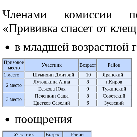
Членами комиссии п
«Прививка спасет от клещ
в младшей возрастной 
Призовое
Участник
Возраст
Район
место
1 место
Шумихин Дмитрий
10
Яранский
Лутошкина Анна
8
г.Киров
2 место
Еськова Юля
9
Тужинский
Печенкин Саша
8
Советский
3 место
Цветков Савелий
6
Зуевский
поощрения
Участник
Возраст
Район