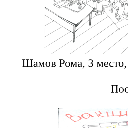
Шамов Рома, 3 место,
По