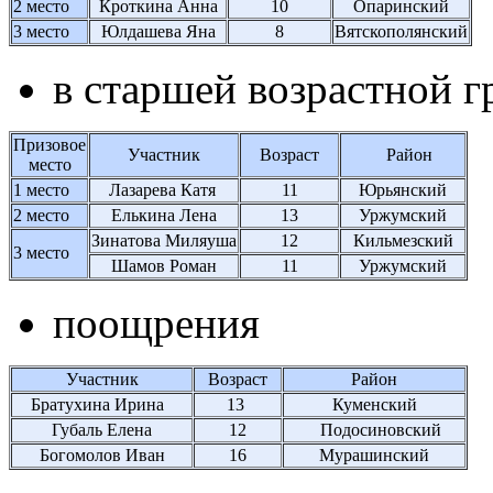
2 место
Кроткина Анна
10
Опаринский
3 место
Юлдашева Яна
8
Вятскополянский
в старшей возрастной г
Призовое
Участник
Возраст
Район
место
1 место
Лазарева Катя
11
Юрьянский
2 место
Елькина Лена
13
Уржумский
Зинатова Миляуша
12
Кильмезский
3 место
Шамов Роман
11
Уржумский
поощрения
Участник
Возраст
Район
Братухина Ирина
13
Куменский
Губаль Елена
12
Подосиновский
Богомолов Иван
16
Мурашинский