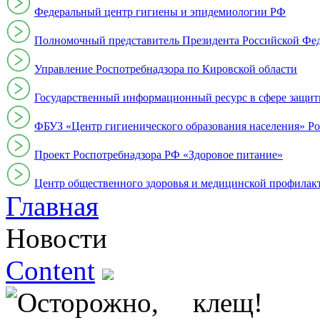
Федеральный центр гигиены и эпидемиологии РФ
Полномочный представитель Президента Российской Фе
Управление Роспотребнадзора по Кировской области
Государственный информационный ресурс в сфере защит
ФБУЗ «Центр гигиенического образования населения» Ро
Проект Роспотребнадзора РФ «Здоровое питание»
Центр общественного здоровья и медицинской профи
Главная
Новости
Content