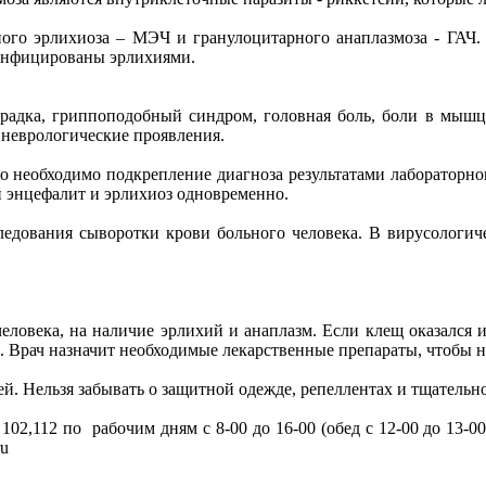
ого эрлихиоза – МЭЧ и гранулоцитарного анаплазмоза - ГАЧ.
 инфицированы эрлихиями.
радка, гриппоподобный синдром, головная боль, боли в мышца
 неврологические проявления.
 необходимо подкрепление диагноза результатами лабораторно
й энцефалит и эрлихиоз одновременно.
следования сыворотки крови больного человека. В вирусологи
 человека, на наличие эрлихий и анаплазм. Если клещ оказалс
 Врач назначит необходимые лекарственные препараты, чтобы н
й. Нельзя забывать о защитной одежде, репеллентах и тщательно
 102,112 по рабочим дням с 8-00 до 16-00 (обед с 12-00 до 13-00
ru