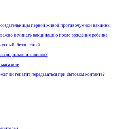
 создательницы первой живой противочумной вакцины
 важно начинать вакцинацию после рождения ребёнка
вкусный, безопасный.
 из родников и колонок?
 магазине
жет ли гепатит передаваться при бытовом контакте?
ребителей