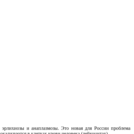
 эрлихиозы и анаплазмозы. Это новая для России проблема
кализуются в клетках крови человека (лейкоцитах).