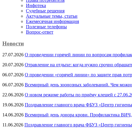
Права потребителя
Инфотека
Судебные решения
Актуальные темы, cтатьи
Ежемесячная информация
Полезные телефоны
Вопрос-ответ
Новости
27.07.2026
О проведении горячей линии по вопросам профила
20.07.2026
Отравление на отдыхе: когда нужно срочно обращат
06.07.2026
О проведении «горячей линии» по защите прав потр
06.07.2026
Всемирный день зоонозных заболеваний. Чем можно 
22.06.2026
О новом режиме работы по приёму клещей с 27.06.20
19.06.2026
Поздравление главного врача ФБУЗ «Центр гигиены
14.06.2026
Всемирный день донора крови. Профилактика ВИЧ, п
11.06.2026
Поздравление главного врача ФБУЗ «Центр гигиены