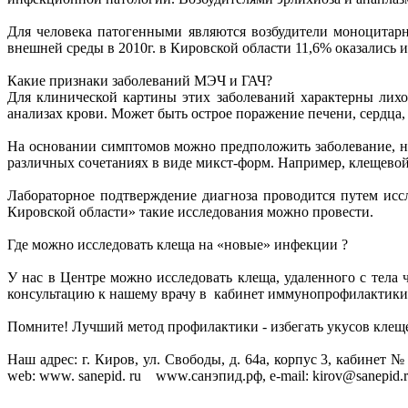
Для человека патогенными являются возбудители моноцитарн
внешней среды в 2010г. в Кировской области 11,6% оказались
Какие признаки заболеваний МЭЧ и ГАЧ?
Для клинической картины этих заболеваний характерны лихо
анализах крови. Может быть острое поражение печени, сердца,
На основании симптомов можно предположить заболевание, но
различных сочетаниях в виде микст-форм. Например, клещево
Лабораторное подтверждение диагноза проводится путем ис
Кировской области» такие исследования можно провести.
Где можно исследовать клеща на «новые» инфекции ?
У нас в Центре можно исследовать клеща, удаленного с тела
консультацию к нашему врачу в кабинет иммунопрофилактики.
Помните! Лучший метод профилактики - избегать укусов клеще
Наш адрес: г. Киров, ул. Свободы, д. 64а, корпус 3, кабинет №
web: www. sanepid. ru www.санэпид.рф, e-mail: kirov@sanepid.