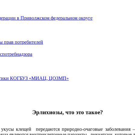
дерации в Приволжском федеральном округе
ы прав потребителей
спотребнадзора
лактики КОГБУЗ «МИАЦ, ЦОЗМП»
Эрлихиозы, что это такое?
 укусы клещей передаются природно-очаговые заболевания –
за являются внутриклеточные паразиты - риккетсии, которые ло