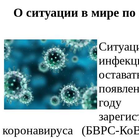
О ситуации в мире п
Ситуац
инфек
остава
появле
году
зарегис
коронавируса (БВРС-Ко