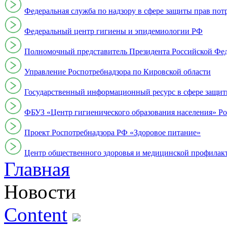
Федеральная служба по надзору в сфере защиты прав пот
Федеральный центр гигиены и эпидемиологии РФ
Полномочный представитель Президента Российской Фе
Управление Роспотребнадзора по Кировской области
Государственный информационный ресурс в сфере защит
ФБУЗ «Центр гигиенического образования населения» Ро
Проект Роспотребнадзора РФ «Здоровое питание»
Центр общественного здоровья и медицинской профи
Главная
Новости
Content