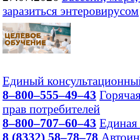
заразиться энтеровирусом
Единый консультационный
8–800–555–49–43
Горяча
прав потребителей
8–800–707–60–43
Единая 
8 (8332) 58–78–78
Автоин