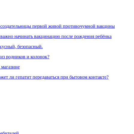
 создательницы первой живой противочумной вакцины
 важно начинать вакцинацию после рождения ребёнка
вкусный, безопасный.
 из родников и колонок?
 магазине
жет ли гепатит передаваться при бытовом контакте?
ребителей