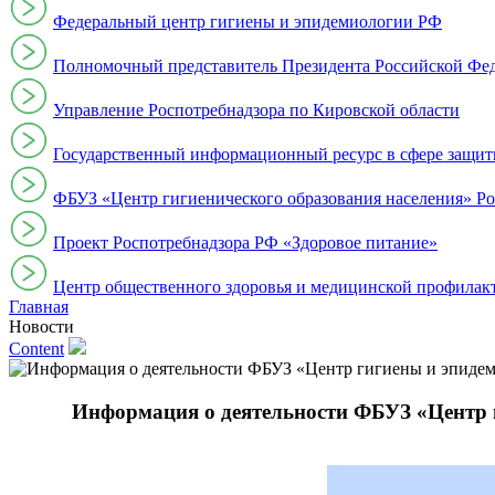
Федеральный центр гигиены и эпидемиологии РФ
Полномочный представитель Президента Российской Фе
Управление Роспотребнадзора по Кировской области
Государственный информационный ресурс в сфере защит
ФБУЗ «Центр гигиенического образования населения» Ро
Проект Роспотребнадзора РФ «Здоровое питание»
Центр общественного здоровья и медицинской профи
Главная
Новости
Content
Информация о деятельности ФБУЗ «Центр ги