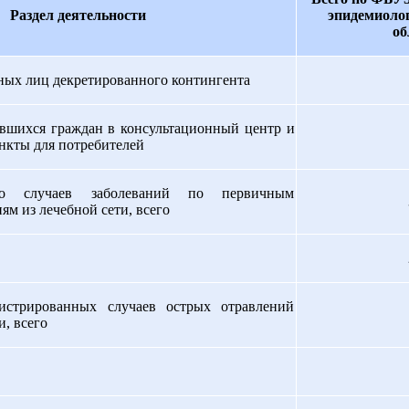
Раздел деятельности
эпидемиоло
об
нных лиц декретированного контингента
ившихся граждан в консультационный центр и
нкты для потребителей
ано случаев заболеваний по первичным
м из лечебной сети, всего
гистрированных случаев острых отравлений
, всего