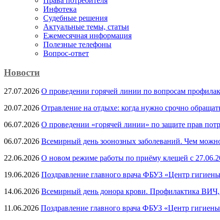
Права потребителя
Инфотека
Судебные решения
Актуальные темы, cтатьи
Ежемесячная информация
Полезные телефоны
Вопрос-ответ
Новости
27.07.2026
О проведении горячей линии по вопросам профила
20.07.2026
Отравление на отдыхе: когда нужно срочно обращат
06.07.2026
О проведении «горячей линии» по защите прав потр
06.07.2026
Всемирный день зоонозных заболеваний. Чем можно 
22.06.2026
О новом режиме работы по приёму клещей с 27.06.20
19.06.2026
Поздравление главного врача ФБУЗ «Центр гигиены
14.06.2026
Всемирный день донора крови. Профилактика ВИЧ, п
11.06.2026
Поздравление главного врача ФБУЗ «Центр гигиены