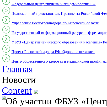
Федеральный центр гигиены и эпидемиологии РФ
Полномочный представитель Президента Российской Фе
Управление Роспотребнадзора по Кировской области
Государственный информационный ресурс в сфере защит
ФБУЗ «Центр гигиенического образования населения» Ро
Проект Роспотребнадзора РФ «Здоровое питание»
Центр общественного здоровья и медицинской профи
Главная
Новости
Content