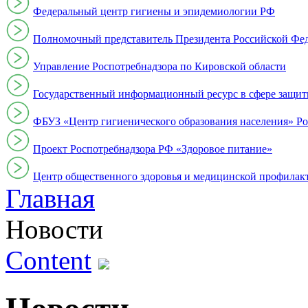
Федеральный центр гигиены и эпидемиологии РФ
Полномочный представитель Президента Российской Фе
Управление Роспотребнадзора по Кировской области
Государственный информационный ресурс в сфере защит
ФБУЗ «Центр гигиенического образования населения» Ро
Проект Роспотребнадзора РФ «Здоровое питание»
Центр общественного здоровья и медицинской профи
Главная
Новости
Content