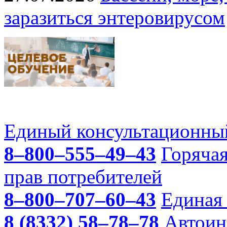
заразиться энтеровирусом
Единый консультационный
8–800–555–49–43
Горяча
прав потребителей
8–800–707–60–43
Единая 
8 (8332) 58–78–78
Автоин