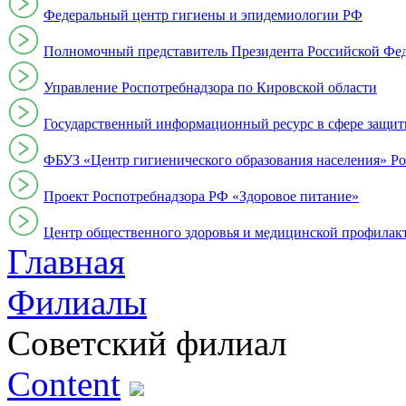
Федеральный центр гигиены и эпидемиологии РФ
Полномочный представитель Президента Российской Фе
Управление Роспотребнадзора по Кировской области
Государственный информационный ресурс в сфере защит
ФБУЗ «Центр гигиенического образования населения» Ро
Проект Роспотребнадзора РФ «Здоровое питание»
Центр общественного здоровья и медицинской профи
Главная
Филиалы
Советский филиал
Content