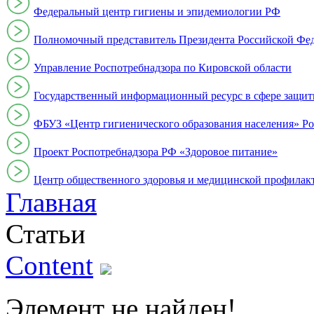
Федеральный центр гигиены и эпидемиологии РФ
Полномочный представитель Президента Российской Фе
Управление Роспотребнадзора по Кировской области
Государственный информационный ресурс в сфере защит
ФБУЗ «Центр гигиенического образования населения» Ро
Проект Роспотребнадзора РФ «Здоровое питание»
Центр общественного здоровья и медицинской профи
Главная
Статьи
Content
Элемент не найден!