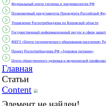
Федеральный центр гигиены и эпидемиологии РФ
Полномочный представитель Президента Российской Фе
Управление Роспотребнадзора по Кировской области
Государственный информационный ресурс в сфере защит
ФБУЗ «Центр гигиенического образования населения» Ро
Проект Роспотребнадзора РФ «Здоровое питание»
Центр общественного здоровья и медицинской профи
Главная
Статьи
Content
Элемент не найден!