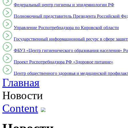
Федеральный центр гигиены и эпидемиологии РФ
Полномочный представитель Президента Российской Фе
Управление Роспотребнадзора по Кировской области
Государственный информационный ресурс в сфере защит
ФБУЗ «Центр гигиенического образования населения» Ро
Проект Роспотребнадзора РФ «Здоровое питание»
Центр общественного здоровья и медицинской профи
Главная
Новости
Content