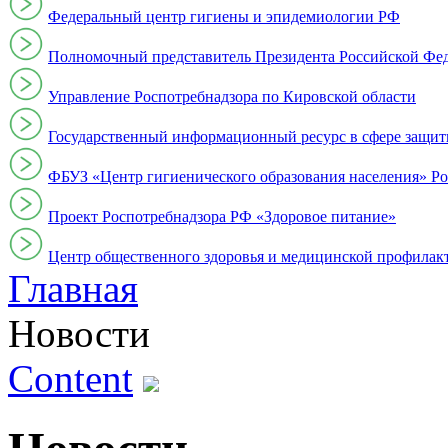
Федеральный центр гигиены и эпидемиологии РФ
Полномочный представитель Президента Российской Фе
Управление Роспотребнадзора по Кировской области
Государственный информационный ресурс в сфере защит
ФБУЗ «Центр гигиенического образования населения» Ро
Проект Роспотребнадзора РФ «Здоровое питание»
Центр общественного здоровья и медицинской профи
Главная
Новости
Content