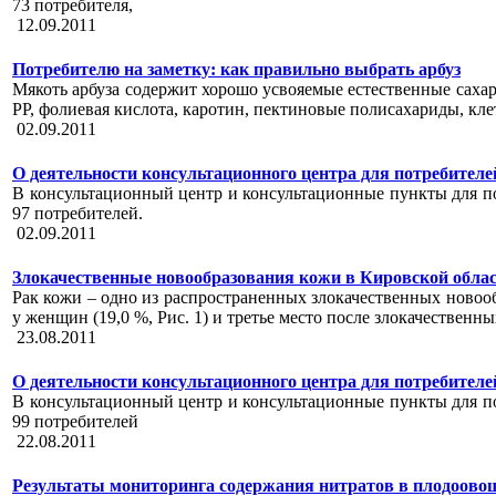
73 потребителя,
12.09.2011
Потребителю на заметку: как правильно выбрать арбуз
Мякоть арбуза содержит хорошо усвояемые естественные сахара
РР, фолиевая кислота, каротин, пектиновые полисахариды, кле
02.09.2011
О деятельности консультационного центра для потребителей за
В консультационный центр и консультационные пункты для пот
97 потребителей.
02.09.2011
Злокачественные новообразования кожи в Кировской облас
Рак кожи – одно из распространенных злокачественных новооб
у женщин (19,0 %, Рис. 1) и третье место после злокачественн
23.08.2011
О деятельности консультационного центра для потребителей за
В консультационный центр и консультационные пункты для пот
99 потребителей
22.08.2011
Результаты мониторинга содержания нитратов в плодоовощно