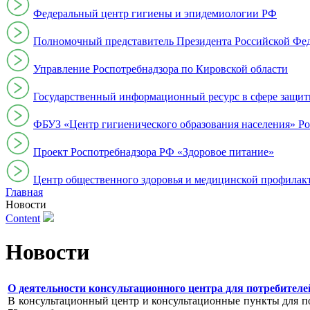
Федеральный центр гигиены и эпидемиологии РФ
Полномочный представитель Президента Российской Фе
Управление Роспотребнадзора по Кировской области
Государственный информационный ресурс в сфере защит
ФБУЗ «Центр гигиенического образования населения» Ро
Проект Роспотребнадзора РФ «Здоровое питание»
Центр общественного здоровья и медицинской профи
Главная
Новости
Content
Новости
О деятельности консультационного центра для потребителей за
В консультационный центр и консультационные пункты для пот