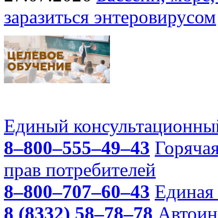
заразиться энтеровирусом
Единый консультационный
8–800–555–49–43
Горяча
прав потребителей
8–800–707–60–43
Единая 
8 (8332) 58–78–78
Автоин