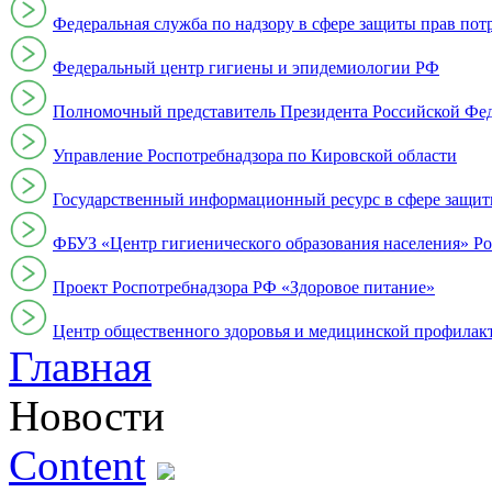
Федеральная служба по надзору в сфере защиты прав пот
Федеральный центр гигиены и эпидемиологии РФ
Полномочный представитель Президента Российской Фе
Управление Роспотребнадзора по Кировской области
Государственный информационный ресурс в сфере защит
ФБУЗ «Центр гигиенического образования населения» Ро
Проект Роспотребнадзора РФ «Здоровое питание»
Центр общественного здоровья и медицинской профи
Главная
Новости
Content